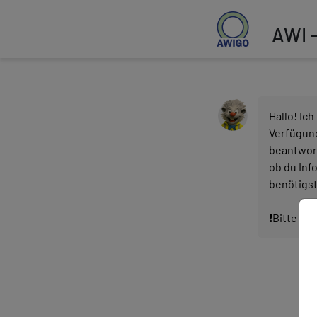
AWI -
Hallo! Ich
Verfügun
beantwort
ob du Inf
benötigst
❗️Bitte gib