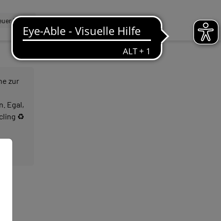
uer Dialog
ne zur
. Egal,
cling ♻️