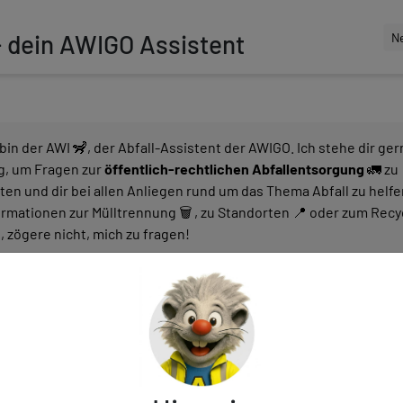
 dein AWIGO Assistent
Ne
 bin der AWI 🦨, der Abfall-Assistent der AWIGO. Ich stehe dir ger
g, um Fragen zur
öffentlich-rechtlichen Abfallentsorgung
🚛 zu
en und dir bei allen Anliegen rund um das Thema Abfall zu helfen
ormationen zur Mülltrennung 🗑️ , zu Standorten 📍 oder zum Recy
, zögere nicht, mich zu fragen!
keine persönlichen Daten
(Name, Anschrift, etc.) ein.